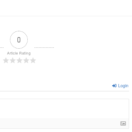
0
Article Rating
Login