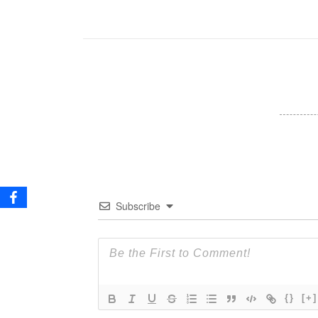
Subscribe
{}
[+]