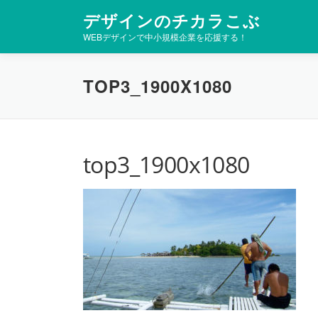
コ
デザインのチカラこぶ
ン
WEBデザインで中小規模企業を応援する！
テ
ン
ツ
TOP3_1900X1080
へ
ス
キ
ッ
プ
top3_1900x1080