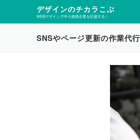
コ
デザインのチカラこぶ
ン
WEBデザインで中小規模企業を応援する！
テ
ン
ツ
SNSやページ更新の作業代行
へ
ス
キ
ッ
プ