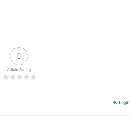
0
Article Rating
Login