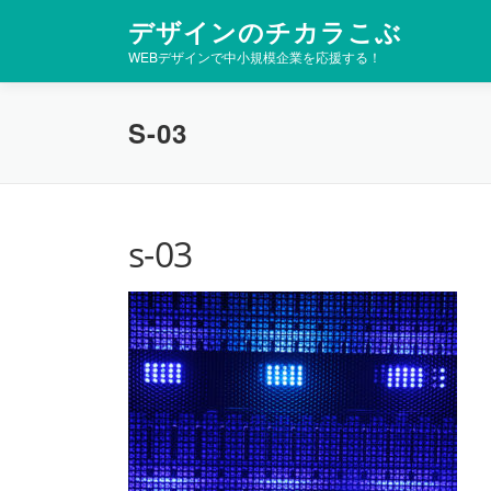
コ
デザインのチカラこぶ
ン
WEBデザインで中小規模企業を応援する！
テ
ン
ツ
S-03
へ
ス
キ
ッ
プ
s-03