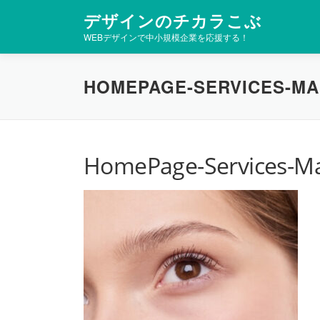
コ
デザインのチカラこぶ
ン
WEBデザインで中小規模企業を応援する！
テ
ン
ツ
HOMEPAGE-SERVICES-MA
へ
ス
キ
ッ
プ
HomePage-Services-M